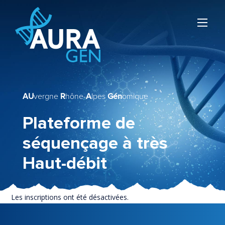
AU
vergne
R
hône-
A
lpes
Gén
omique
Plateforme de
séquençage à très
Haut-débit
Les inscriptions ont été désactivées.