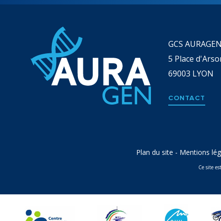
GCS AURAGE
5 Place d'Arso
69003
LYON
CONTACT
Plan du site
-
Mentions lég
Ce site e