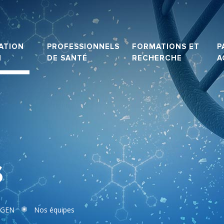
ATION
PROFESSIONNELS
FORMATIONS ET
P
N
DE SANTÉ
RECHERCHE
A
s
AGEN
Nos équipes