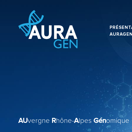
PRÉSENT
AURAGE
AU
vergne
R
hône-
A
lpes
Gén
omique