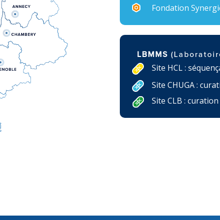
Fondation Synergi
LBMMS
(Laboratoir
Site HCL : séquen
Site CHUGA : curat
Site CLB : curati