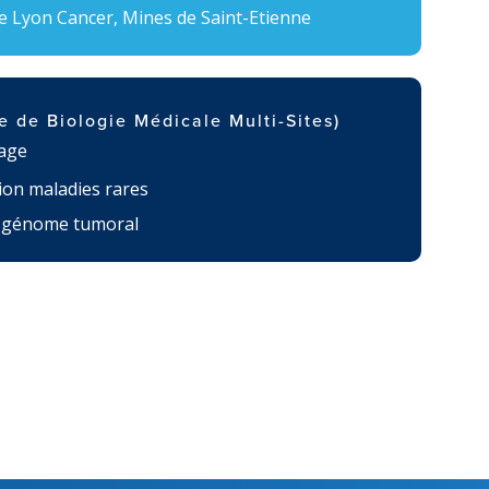
e Lyon Cancer, Mines de Saint-Etienne
e de Biologie Médicale Multi-Sites)
çage
ion maladies rares
on génome tumoral