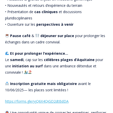
• Nouveautés et retours d’expérience du terrain
• Présentation de
cas cliniques
et discussions
pluridisciplinaires
• Ouverture sur les
perspectives à venir
Pause café
&
déjeuner sur place
pour prolonger les
échanges dans un cadre convivial.
Et pour prolonger l’expérience…
Le
samedi
, cap sur les
célèbres plages d’Aquitaine
pour
une
initiation au surf
dans une ambiance détendue et
conviviale !
Inscription gratuite mais obligatoire
avant le
10/06/2025— les places sont limitées !
https://forms.gle/yjQ6X4QiGD2dtBdDA
Une opportunité unique de croiser les expertises, renforcer