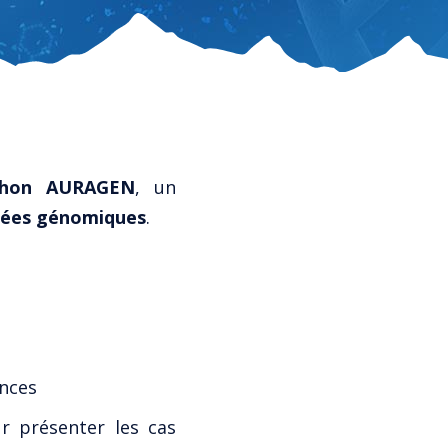
thon AURAGEN
, un
nnées génomiques
.
ances
r présenter les cas