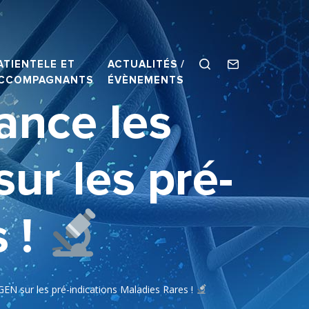
ATIENTELE ET
ACTUALITÉS /
CCOMPAGNANTS
ÉVÈNEMENTS
nce les
 les pré-
s !
ur les pré-indications Maladies Rares !