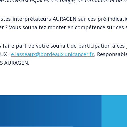
 nouveaux espaces d’échange, de formation et de rés
istes interprétateurs AURAGEN sur ces pré-indicat
ter ? Vous souhaitez monter en compétence sur ces s
 faire part de votre souhait de participation à ces
AUX :
e.lasseaux@bordeaux.unicancer.fr
, Responsabl
MS AURAGEN.