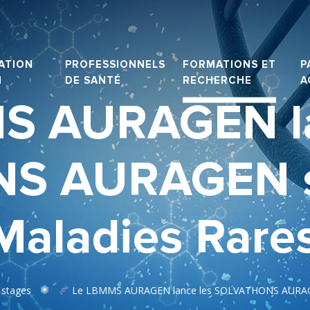
ATION
PROFESSIONNELS
FORMATIONS ET
P
N
DE SANTÉ
RECHERCHE
A
S AURAGEN la
 AURAGEN sur
Maladies Rare
 stages
Le LBMMS AURAGEN lance les SOLVATHONS AURAGEN s